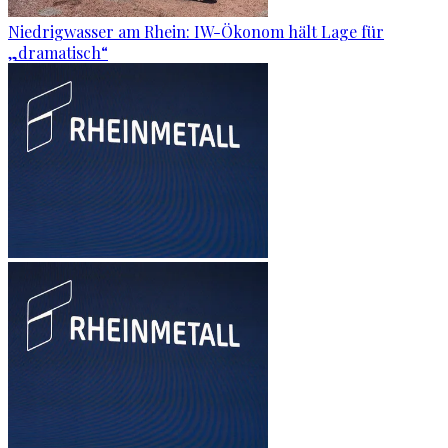
Niedrigwasser am Rhein: IW-Ökonom hält Lage für
„dramatisch“