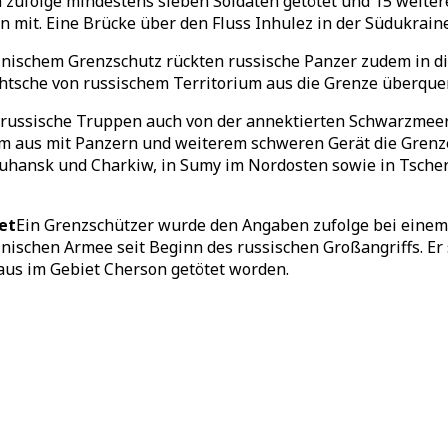
n zufolge mindestens sieben Soldaten getötet und 15 weite
mit. Eine Brücke über den Fluss Inhulez in der Südukraine
inischem Grenzschutz rückten russische Panzer zudem in d
tsche von russischem Territorium aus die Grenze überquer
d russische Truppen auch von der annektierten Schwarzmeer
 aus mit Panzern und weiterem schweren Gerät die Grenze 
uhansk und Charkiw, in Sumy im Nordosten sowie in Tscher
et
Ein Grenzschützer wurde den Angaben zufolge bei einem r
inischen Armee seit Beginn des russischen Großangriffs. Er
us im Gebiet Cherson getötet worden.