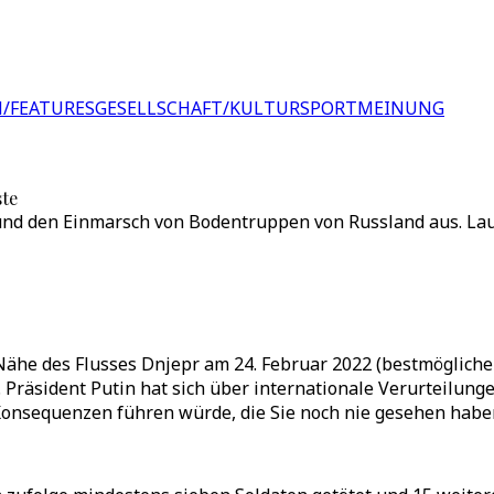
/FEATURES
GESELLSCHAFT/KULTUR
SPORT
MEINUNG
ste
 und den Einmarsch von Bodentruppen von Russland aus. Lau
Nähe des Flusses Dnjepr am 24. Februar 2022 (bestmögliche
et. Präsident Putin hat sich über internationale Verurteil
Konsequenzen führen würde, die Sie noch nie gesehen haben