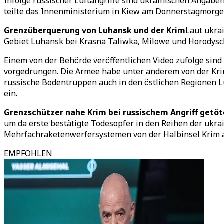
Infolge russischer Luftangriffe sind ukrainischen Angabe
teilte das Innenministerium in Kiew am Donnerstagmorgen 
Grenzüberquerung von Luhansk und der Krim
Laut ukra
Gebiet Luhansk bei Krasna Taliwka, Milowe und Horodysch
Einem von der Behörde veröffentlichen Video zufolge sin
vorgedrungen. Die Armee habe unter anderem von der Krim
russische Bodentruppen auch in den östlichen Regionen L
ein.
Grenzschützer nahe Krim bei russischem Angriff getöt
um da erste bestätigte Todesopfer in den Reihen der ukra
Mehrfachraketenwerfersystemen von der Halbinsel Krim a
EMPFOHLEN