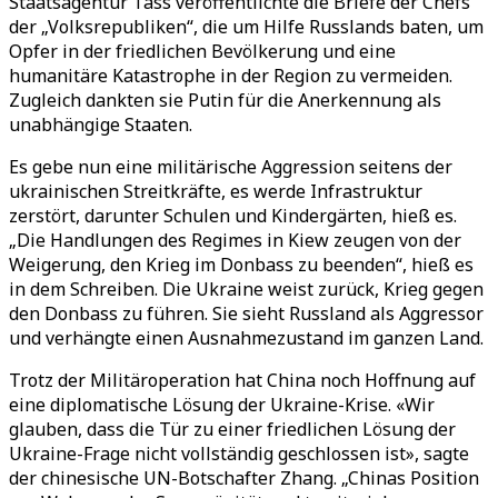
Staatsagentur Tass veröffentlichte die Briefe der Chefs
der „Volksrepubliken“, die um Hilfe Russlands baten, um
Opfer in der friedlichen Bevölkerung und eine
humanitäre Katastrophe in der Region zu vermeiden.
Zugleich dankten sie Putin für die Anerkennung als
unabhängige Staaten.
Es gebe nun eine militärische Aggression seitens der
ukrainischen Streitkräfte, es werde Infrastruktur
zerstört, darunter Schulen und Kindergärten, hieß es.
„Die Handlungen des Regimes in Kiew zeugen von der
Weigerung, den Krieg im Donbass zu beenden“, hieß es
in dem Schreiben. Die Ukraine weist zurück, Krieg gegen
den Donbass zu führen. Sie sieht Russland als Aggressor
und verhängte einen Ausnahmezustand im ganzen Land.
Trotz der Militäroperation hat China noch Hoffnung auf
eine diplomatische Lösung der Ukraine-Krise. «Wir
glauben, dass die Tür zu einer friedlichen Lösung der
Ukraine-Frage nicht vollständig geschlossen ist», sagte
der chinesische UN-Botschafter Zhang. „Chinas Position