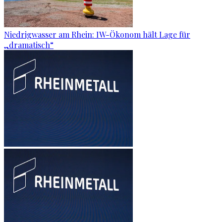
Niedrigwasser am Rhein: IW-Ökonom hält Lage für
„dramatisch“