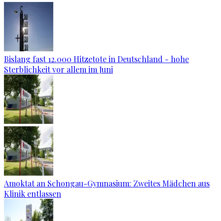
Bislang fast 12.000 Hitzetote in Deutschland - hohe
Sterblichkeit vor allem im Juni
Amoktat an Schongau-Gymnasium: Zweites Mädchen aus
Klinik entlassen