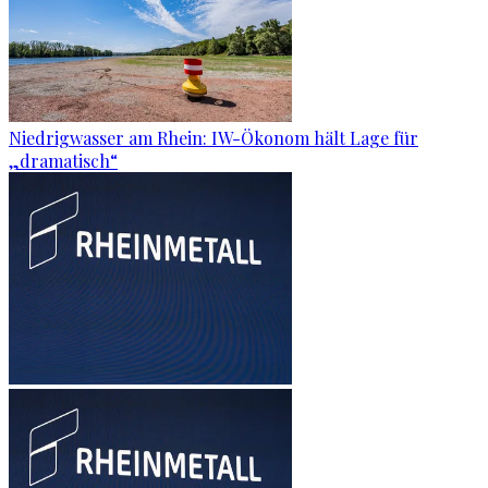
Niedrigwasser am Rhein: IW-Ökonom hält Lage für
„dramatisch“