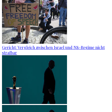
Gericht: Ver­gleich zwi­schen Is­ra­el und NS-Re­gime nicht
straf­bar