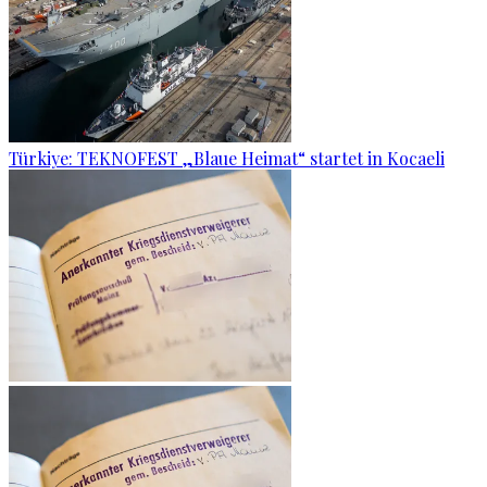
Türkiye: TEKNOFEST „Blaue Heimat“ startet in Kocaeli