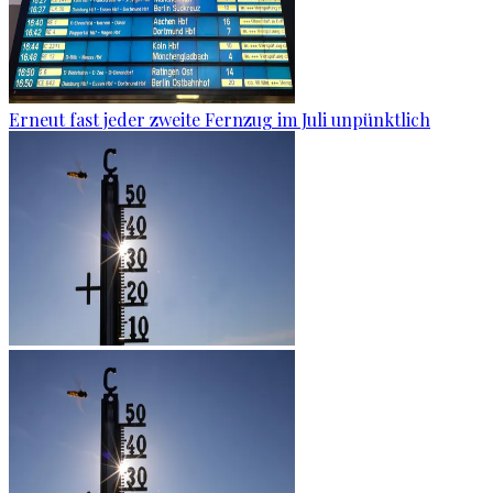
Erneut fast jeder zweite Fernzug im Juli unpünktlich