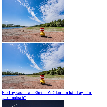
Niedrigwasser am Rhein: IW-Ökonom hält Lage für
„dramatisch“