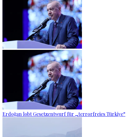
Erdoğan lobt Gesetzentwurf für „terrorfreies Türkiye“