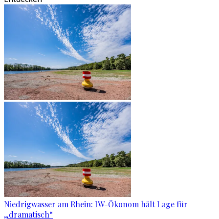
Niedrigwasser am Rhein: IW-Ökonom hält Lage für
„dramatisch“