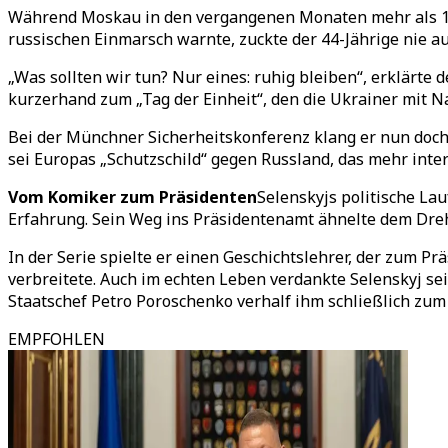
Während Moskau in den vergangenen Monaten mehr als 10
russischen Einmarsch warnte, zuckte der 44-Jährige nie a
„Was sollten wir tun? Nur eines: ruhig bleiben“, erklärte 
kurzerhand zum „Tag der Einheit“, den die Ukrainer mit Na
Bei der Münchner Sicherheitskonferenz klang er nun doch
sei Europas „Schutzschild“ gegen Russland, das mehr inte
Vom Komiker zum Präsidenten
Selenskyjs politische La
Erfahrung. Sein Weg ins Präsidentenamt ähnelte dem Dreh
In der Serie spielte er einen Geschichtslehrer, der zum P
verbreitete. Auch im echten Leben verdankte Selenskyj sei
Staatschef Petro Poroschenko verhalf ihm schließlich zum
EMPFOHLEN