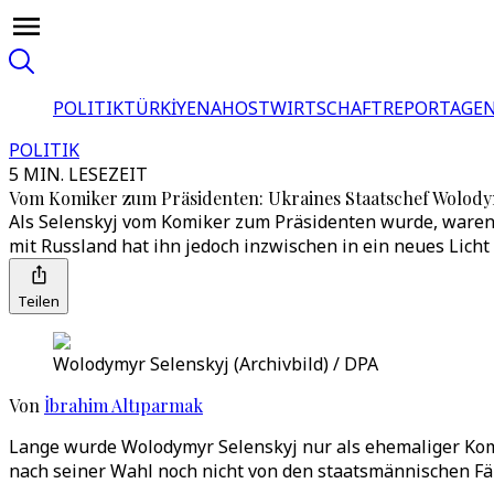
POLITIK
TÜRKİYE
NAHOST
WIRTSCHAFT
REPORTAGEN
POLITIK
5 MIN. LESEZEIT
Vom Komiker zum Präsidenten: Ukraines Staatschef Wolody
Als Selenskyj vom Komiker zum Präsidenten wurde, waren
mit Russland hat ihn jedoch inzwischen in ein neues Licht 
Teilen
Wolodymyr Selenskyj (Archivbild) / DPA
Von
İbrahim Altıparmak
Lange wurde Wolodymyr Selenskyj nur als ehemaliger Komi
nach seiner Wahl noch nicht von den staatsmännischen Fähi