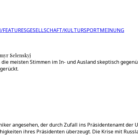
/FEATURES
GESELLSCHAFT/KULTUR
SPORT
MEINUNG
myr Selenskyj
 die meisten Stimmen im In- und Ausland skeptisch gegenü
gerückt.
ker angesehen, der durch Zufall ins Präsidentenamt der Ukr
gkeiten ihres Präsidenten überzeugt. Die Krise mit Russlan