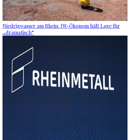
Niedrigwasser am Rhein: IW-Ökonom hält Lage für
„dramatisch“