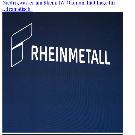
Niedrigwasser am Rhein: IW-Ökonom hält Lage für
„dramatisch“