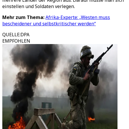
mehrere Länder der Region aus. Darauf müsse man sich
einstellen und Soldaten verlegen.
Mehr zum Thema:
Afrika-Experte: „Westen muss
bescheidener und selbstkritischer werden“
QUELLE
:
DPA
EMPFOHLEN