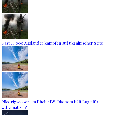
Fast 16.000 Ausländer kämpfen auf ukrainischer Seite
Niedrigwasser am Rhein: IW-Ökonom hält Lage für
„dramatisch“