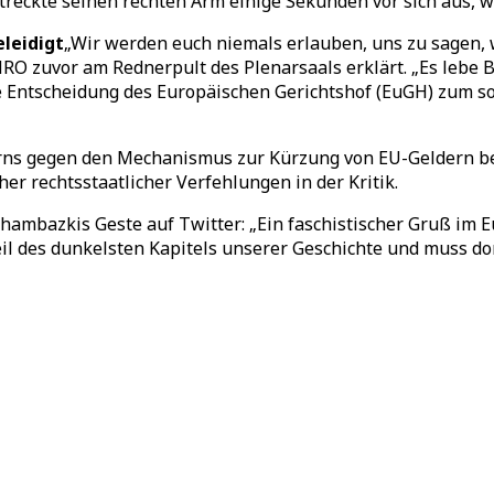
eckte seinen rechten Arm einige Sekunden vor sich aus, wi
leidigt
„Wir werden euch niemals erlauben, uns zu sagen, w
RO zuvor am Rednerpult des Plenarsaals erklärt. „Es lebe 
te Entscheidung des Europäischen Gerichtshof (EuGH) zum 
rns gegen den Mechanismus zur Kürzung von EU-Geldern be
r rechtsstaatlicher Verfehlungen in der Kritik.
hambazkis Geste auf Twitter: „Ein faschistischer Gruß im 
eil des dunkelsten Kapitels unserer Geschichte und muss dor