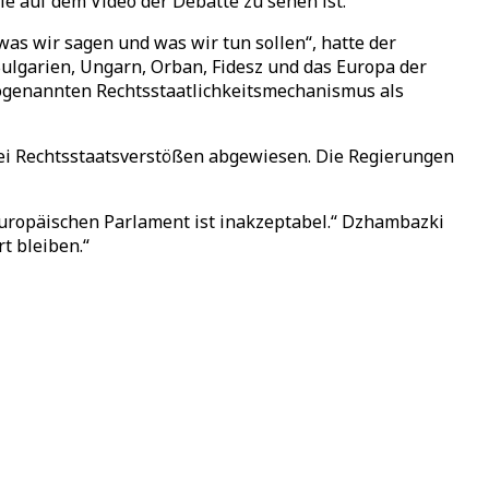
e auf dem Video der Debatte zu sehen ist.
as wir sagen und was wir tun sollen“, hatte der
Bulgarien, Ungarn, Orban, Fidesz und das Europa der
sogenannten Rechtsstaatlichkeitsmechanismus als
i Rechtsstaatsverstößen abgewiesen. Die Regierungen
Europäischen Parlament ist inakzeptabel.“ Dzhambazki
t bleiben.“