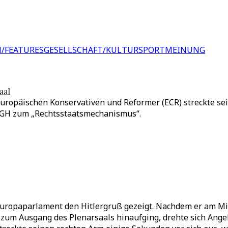
/FEATURES
GESELLSCHAFT/KULTUR
SPORT
MEINUNG
aal
uropäischen Konservativen und Reformer (ECR) streckte sei
uGH zum „Rechtsstaatsmechanismus“.
Europaparlament den Hitlergruß gezeigt. Nachdem er am Mit
n zum Ausgang des Plenarsaals hinaufging, drehte sich Ang