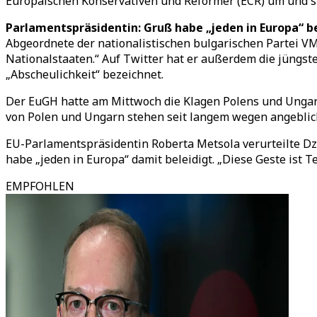
Europäischen Konservativen und Reformer (ECR) um und str
Parlamentspräsidentin: Gruß habe „jeden in Europa“ be
Abgeordnete der nationalistischen bulgarischen Partei VM
Nationalstaaten.“ Auf Twitter hat er außerdem die jüngs
„Abscheulichkeit“ bezeichnet.
Der EuGH hatte am Mittwoch die Klagen Polens und Unga
von Polen und Ungarn stehen seit langem wegen angebliche
EU-Parlamentspräsidentin Roberta Metsola verurteilte Dz
habe „jeden in Europa“ damit beleidigt. „Diese Geste ist T
EMPFOHLEN