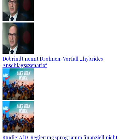
Dobrindt nennt Drohnen-Vorfall „hybrides
Anschlagsszenario“
Studie: AfD-Regierungsprogramm finanziell nicht