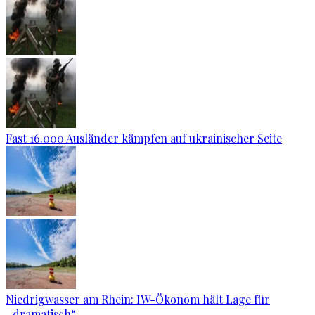
Fast 16.000 Ausländer kämpfen auf ukrainischer Seite
Niedrigwasser am Rhein: IW-Ökonom hält Lage für
„dramatisch“