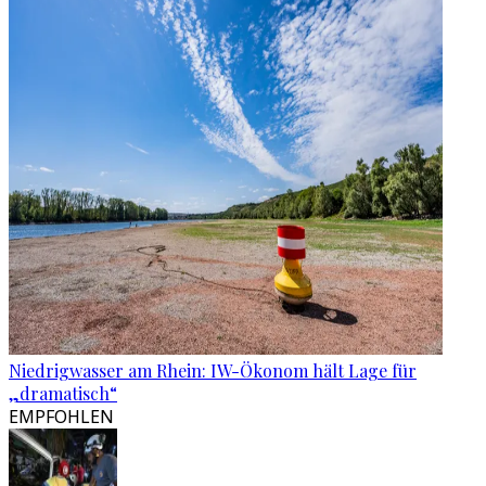
Niedrigwasser am Rhein: IW-Ökonom hält Lage für
„dramatisch“
EMPFOHLEN