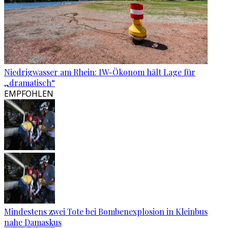
Niedrigwasser am Rhein: IW-Ökonom hält Lage für
„dramatisch“
EMPFOHLEN
Mindestens zwei Tote bei Bombenexplosion in Kleinbus
nahe Damaskus