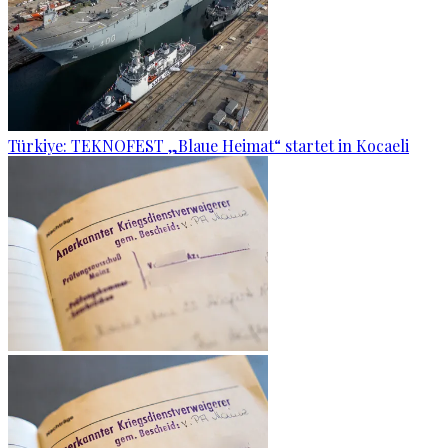
Türkiye: TEKNOFEST „Blaue Heimat“ startet in Kocaeli