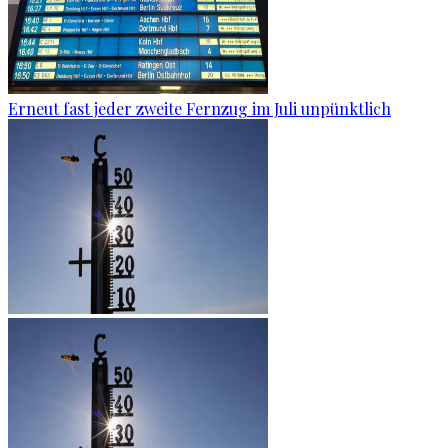
Erneut fast jeder zweite Fernzug im Juli unpünktlich