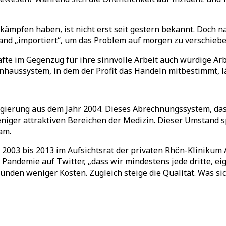
ämpfen haben, ist nicht erst seit gestern bekannt. Doch 
and „importiert“, um das Problem auf morgen zu verschieb
kräfte im Gegenzug für ihre sinnvolle Arbeit auch würdig
kenhaussystem, in dem der Profit das Handeln mitbestimmt,
-Regierung aus dem Jahr 2004. Dieses Abrechnungssystem, 
weniger attraktiven Bereichen der Medizin. Dieser Umstand 
am.
003 bis 2013 im Aufsichtsrat der privaten Rhön-Klinikum AG
andemie auf Twitter, „dass wir mindestens jede dritte, eige
n weniger Kosten. Zugleich steige die Qualität. Was sich au