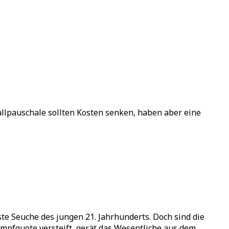
llpauschale sollten Kosten senken, haben aber eine
ste Seuche des jungen 21. Jahrhunderts. Doch sind die
mpfquote versteift, gerät das Wesentliche aus dem