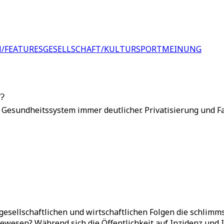
/FEATURES
GESELLSCHAFT/KULTUR
SPORT
MEINUNG
l?
esundheitssystem immer deutlicher. Privatisierung und Fa
 gesellschaftlichen und wirtschaftlichen Folgen die schlimm
wesen? Während sich die Öffentlichkeit auf Inzidenz und I