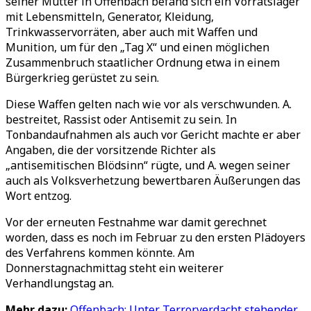
seiner Mutter in Offenbach befand sich ein Vorratslager
mit Lebensmitteln, Generator, Kleidung,
Trinkwasservorräten, aber auch mit Waffen und
Munition, um für den „Tag X“ und einen möglichen
Zusammenbruch staatlicher Ordnung etwa in einem
Bürgerkrieg gerüstet zu sein.
Diese Waffen gelten nach wie vor als verschwunden. A.
bestreitet, Rassist oder Antisemit zu sein. In
Tonbandaufnahmen als auch vor Gericht machte er aber
Angaben, die der vorsitzende Richter als
„antisemitischen Blödsinn“ rügte, und A. wegen seiner
auch als Volksverhetzung bewertbaren Äußerungen das
Wort entzog.
Vor der erneuten Festnahme war damit gerechnet
worden, dass es noch im Februar zu den ersten Plädoyers
des Verfahrens kommen könnte. Am
Donnerstagnachmittag steht ein weiterer
Verhandlungstag an.
Mehr dazu:
Offenbach: Unter Terrorverdacht stehender