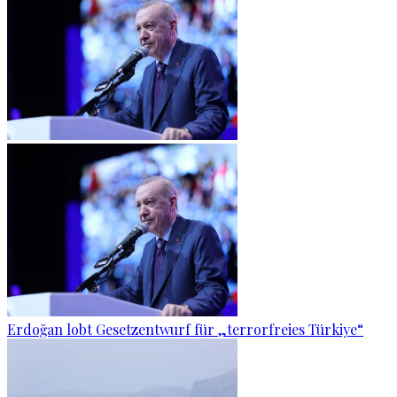
Erdoğan lobt Gesetzentwurf für „terrorfreies Türkiye“