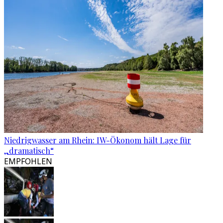
Niedrigwasser am Rhein: IW-Ökonom hält Lage für
„dramatisch“
EMPFOHLEN