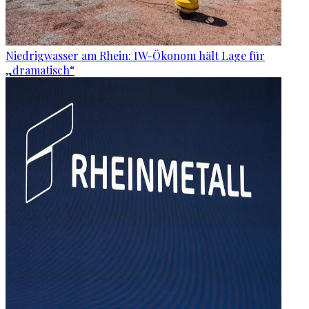
Niedrigwasser am Rhein: IW-Ökonom hält Lage für
„dramatisch“