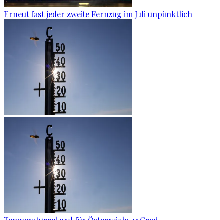
Erneut fast jeder zweite Fernzug im Juli unpünktlich
Temperaturrekord für Österreich: 41 Grad