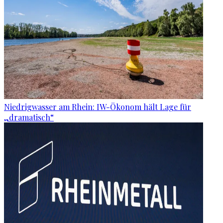
Niedrigwasser am Rhein: IW-Ökonom hält Lage für
„dramatisch“