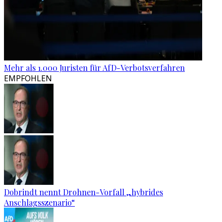
Mehr als 1.000 Juristen für AfD-Verbotsverfahren
EMPFOHLEN
Dobrindt nennt Drohnen-Vorfall „hybrides
Anschlagsszenario“