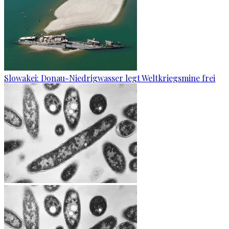
Slowakei: Donau-Niedrigwasser legt Weltkriegsmine frei