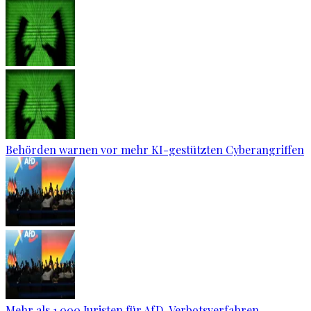
Behörden warnen vor mehr KI-gestützten Cyberangriffen
Mehr als 1.000 Juristen für AfD-Verbotsverfahren