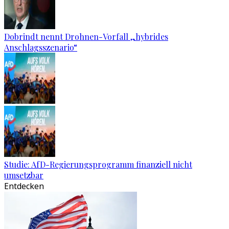
Dobrindt nennt Drohnen-Vorfall „hybrides
Anschlagsszenario“
Studie: AfD-Regierungsprogramm finanziell nicht
umsetzbar
Entdecken