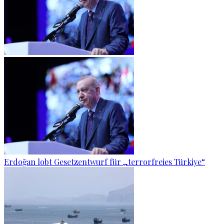
Erdoğan lobt Gesetzentwurf für „terrorfreies Türkiye“