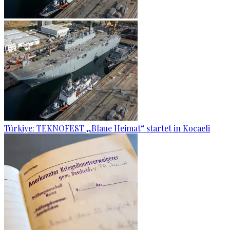
Türkiye: TEKNOFEST „Blaue Heimat“ startet in Kocaeli