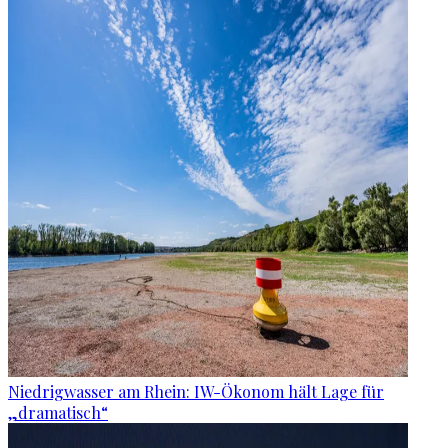
Niedrigwasser am Rhein: IW-Ökonom hält Lage für
„dramatisch“