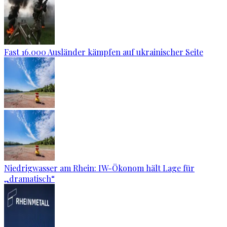
Fast 16.000 Ausländer kämpfen auf ukrainischer Seite
Niedrigwasser am Rhein: IW-Ökonom hält Lage für
„dramatisch“