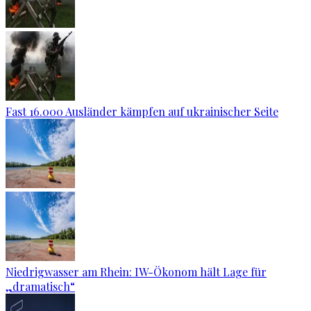
Fast 16.000 Ausländer kämpfen auf ukrainischer Seite
Niedrigwasser am Rhein: IW-Ökonom hält Lage für
„dramatisch“