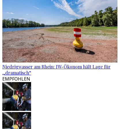
Niedrigwasser am Rhein: IW-Ökonom hält Lage für
„dramatisch“
EMPFOHLEN