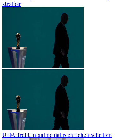
straf­bar
UEFA droht Infantino mit rechtlichen Schritten