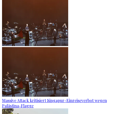
Massive Attack kritisiert Singapur-Einreiseverbot wegen
Palästina-Flagge