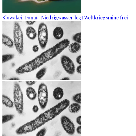
Slowakei: Donau-Niedrigwasser legt Weltkriegsmine frei