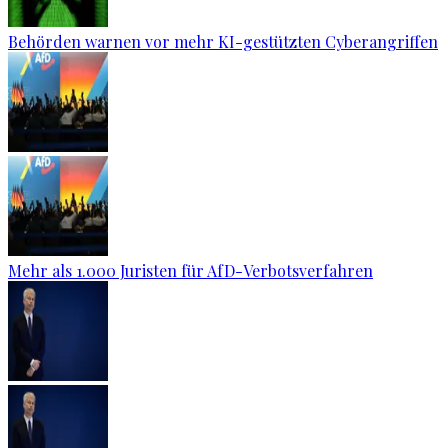
Behörden warnen vor mehr KI-gestützten Cyberangriffen
Mehr als 1.000 Juristen für AfD-Verbotsverfahren