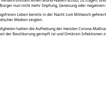
n Verkehrsmitteln einen Mund-Nasen-Schutz zu tragen, und 
U-Bürger nun nicht mehr Impfung, Genesung oder negativen
freien Leben bereits in der Nacht zum Mittwoch gefeiert.
discher Medien zeigten.
digheten hatten die Aufhebung der meisten Corona-Maßna
ßteil der Bevölkerung geimpft ist und Omikron-Infektionen 