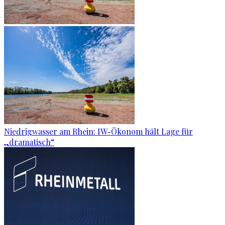
Niedrigwasser am Rhein: IW-Ökonom hält Lage für
„dramatisch“