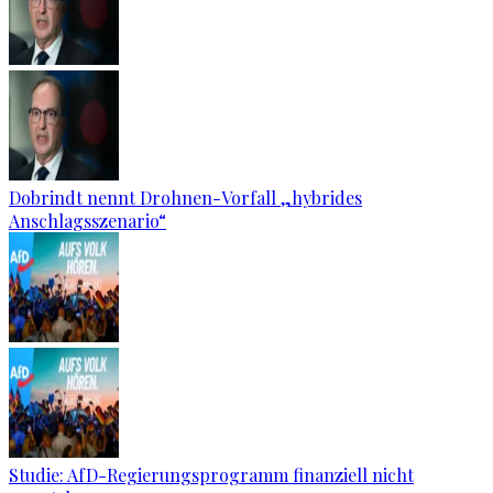
Dobrindt nennt Drohnen-Vorfall „hybrides
Anschlagsszenario“
Studie: AfD-Regierungsprogramm finanziell nicht