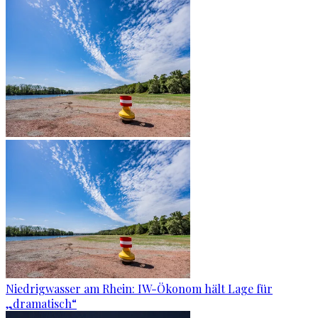
Niedrigwasser am Rhein: IW-Ökonom hält Lage für
„dramatisch“