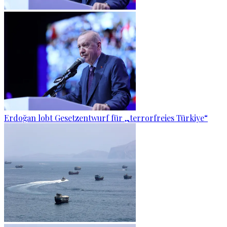
Erdoğan lobt Gesetzentwurf für „terrorfreies Türkiye“