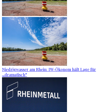
Niedrigwasser am Rhein: IW-Ökonom hält Lage für
„dramatisch“