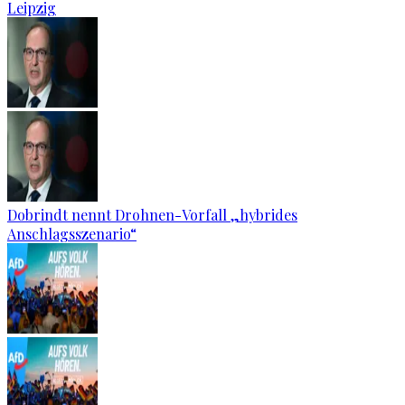
Leipzig
Dobrindt nennt Drohnen-Vorfall „hybrides
Anschlagsszenario“