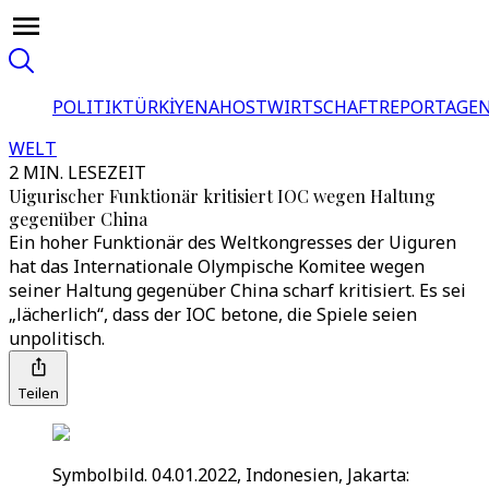
POLITIK
TÜRKİYE
NAHOST
WIRTSCHAFT
REPORTAGEN
WELT
2 MIN. LESEZEIT
Uigurischer Funktionär kritisiert IOC wegen Haltung
gegenüber China
Ein hoher Funktionär des Weltkongresses der Uiguren
hat das Internationale Olympische Komitee wegen
seiner Haltung gegenüber China scharf kritisiert. Es sei
„lächerlich“, dass der IOC betone, die Spiele seien
unpolitisch.
Teilen
Symbolbild. 04.01.2022, Indonesien, Jakarta: