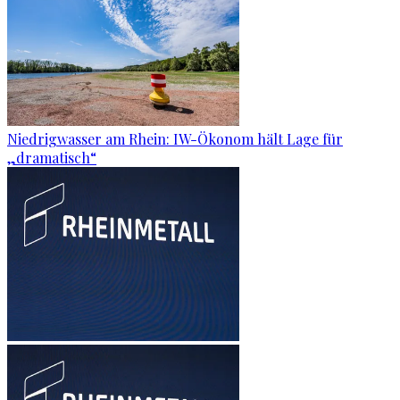
Niedrigwasser am Rhein: IW-Ökonom hält Lage für
„dramatisch“