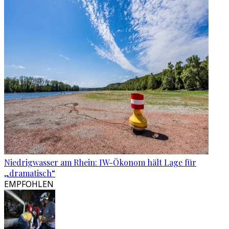
Niedrigwasser am Rhein: IW-Ökonom hält Lage für
„dramatisch“
EMPFOHLEN