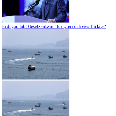
Erdoğan lobt Gesetzentwurf für „terrorfreies Türkiye“