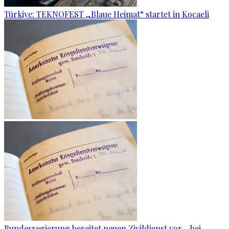
Türkiye: TEKNOFEST „Blaue Heimat“ startet in Kocaeli
Bundesregierung bereitet neuen Zivildienst vor - bei