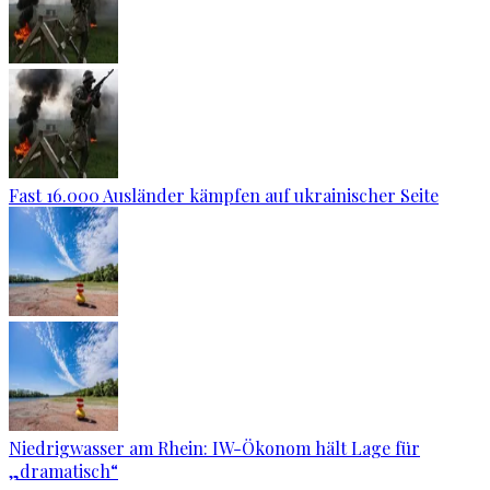
Fast 16.000 Ausländer kämpfen auf ukrainischer Seite
Niedrigwasser am Rhein: IW-Ökonom hält Lage für
„dramatisch“