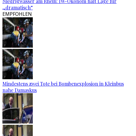
Niedrigwasser am Rhein: IW-Ökonom hält Lage für
„dramatisch“
EMPFOHLEN
Mindestens zwei Tote bei Bombenexplosion in Kleinbus
nahe Damaskus