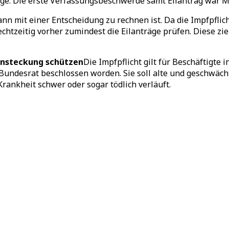
räge. Die erste Verfassungsbeschwerde samt Eilantrag war 
n mit einer Entscheidung zu rechnen ist. Da die Impfpflicht
chtzeitig vorher zumindest die Eilanträge prüfen. Diese zi
Ansteckung schützen
Die Impfpflicht gilt für Beschäftigte
undesrat beschlossen worden. Sie soll alte und geschwäc
Krankheit schwer oder sogar tödlich verläuft.