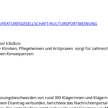
/FEATURES
GESELLSCHAFT/KULTUR
SPORT
MEINUNG
und Kliniken
wie Kliniken, Pflegeheimen und Arztpraxen sorgt für zahlr
rohen Konsequenzen.
ssungsbeschwerden von rund 300 Klägerinnen und Klägern 
nem Eilantrag verbunden, berichtete das Nachrichtenporta