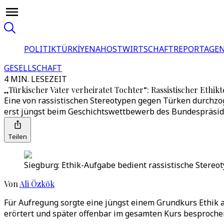
POLITIK
TÜRKİYE
NAHOST
WIRTSCHAFT
REPORTAGEN
GESELLSCHAFT
4 MIN. LESEZEIT
„Türkischer Vater verheiratet Tochter“: Rassistischer Ethikt
Eine von rassistischen Stereotypen gegen Türken durchzo
erst jüngst beim Geschichtswettbewerb des Bundespräsid
Teilen
Siegburg: Ethik-Aufgabe bedient rassistische Stereot
Von
Ali Özkök
Für Aufregung sorgte eine jüngst einem Grundkurs Ethik 
erörtert und später offenbar im gesamten Kurs besproche