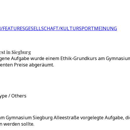
/FEATURES
GESELLSCHAFT/KULTUR
SPORT
MEINUNG
est in Siegburg
gene Aufgabe wurde einem Ethik-Grundkurs am Gymnasium Si
enten Preise abgeräumt.
ype / Others
am Gymnasium Siegburg Alleestraße vorgelegte Aufgabe, d
n werden sollte.