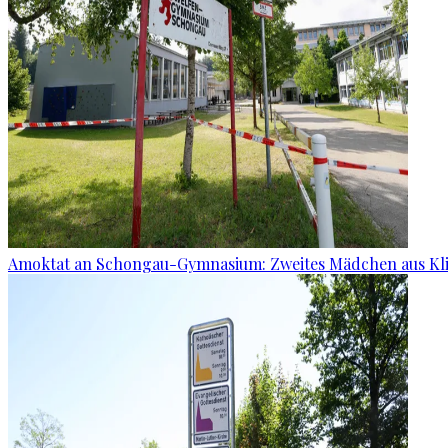
Amoktat an Schongau-Gymnasium: Zweites Mädchen aus Kli