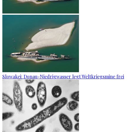
Slowakei: Donau-Niedrigwasser legt Weltkriegsmine frei