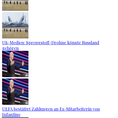
US-Medien: Sprengstoff-Drohne könnte Russland
gehören
UEFA bestätigt Zahlungen an Ex-Mitarbeiterin von
Infantino