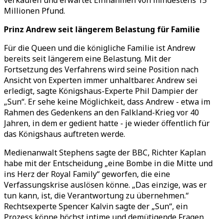
verkaufen und erwartet Einnahmen von mindestens 15
Millionen Pfund.
Prinz Andrew seit längerem Belastung für Familie
Für die Queen und die königliche Familie ist Andrew
bereits seit längerem eine Belastung. Mit der
Fortsetzung des Verfahrens wird seine Position nach
Ansicht von Experten immer unhaltbarer. Andrew sei
erledigt, sagte Königshaus-Experte Phil Dampier der
„Sun“. Er sehe keine Möglichkeit, dass Andrew - etwa im
Rahmen des Gedenkens an den Falkland-Krieg vor 40
Jahren, in dem er gedient hatte - je wieder öffentlich für
das Königshaus auftreten werde.
Medienanwalt Stephens sagte der BBC, Richter Kaplan
habe mit der Entscheidung „eine Bombe in die Mitte und
ins Herz der Royal Family“ geworfen, die eine
Verfassungskrise auslösen könne. „Das einzige, was er
tun kann, ist, die Verantwortung zu übernehmen.“
Rechtsexperte Spencer Kalvin sagte der „Sun“, ein
Prozess könne höchst intime und demütigende Fragen