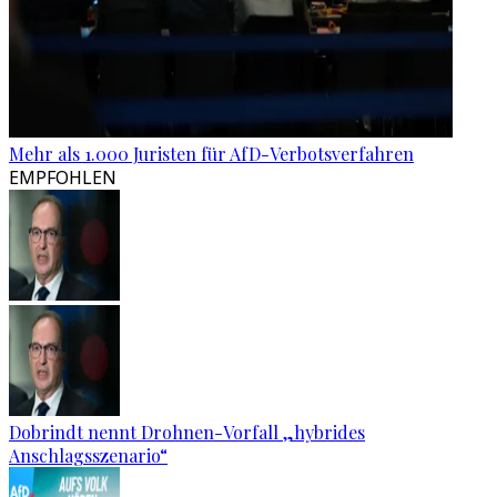
Mehr als 1.000 Juristen für AfD-Verbotsverfahren
EMPFOHLEN
Dobrindt nennt Drohnen-Vorfall „hybrides
Anschlagsszenario“