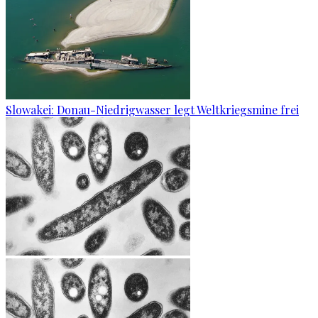
Slowakei: Donau-Niedrigwasser legt Weltkriegsmine frei