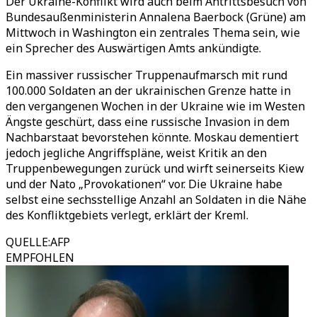
Der Ukraine-Konflikt wird auch beim Antrittsbesuch von
Bundesaußenministerin Annalena Baerbock (Grüne) am
Mittwoch in Washington ein zentrales Thema sein, wie
ein Sprecher des Auswärtigen Amts ankündigte.
Ein massiver russischer Truppenaufmarsch mit rund
100.000 Soldaten an der ukrainischen Grenze hatte in
den vergangenen Wochen in der Ukraine wie im Westen
Ängste geschürt, dass eine russische Invasion in dem
Nachbarstaat bevorstehen könnte. Moskau dementiert
jedoch jegliche Angriffspläne, weist Kritik an den
Truppenbewegungen zurück und wirft seinerseits Kiew
und der Nato „Provokationen“ vor. Die Ukraine habe
selbst eine sechsstellige Anzahl an Soldaten in die Nähe
des Konfliktgebiets verlegt, erklärt der Kreml.
QUELLE
:
AFP
EMPFOHLEN