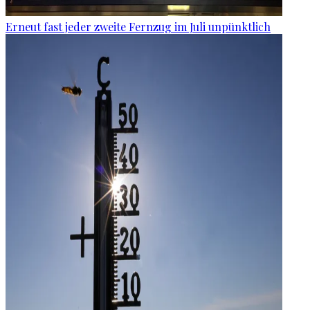
Erneut fast jeder zweite Fernzug im Juli unpünktlich