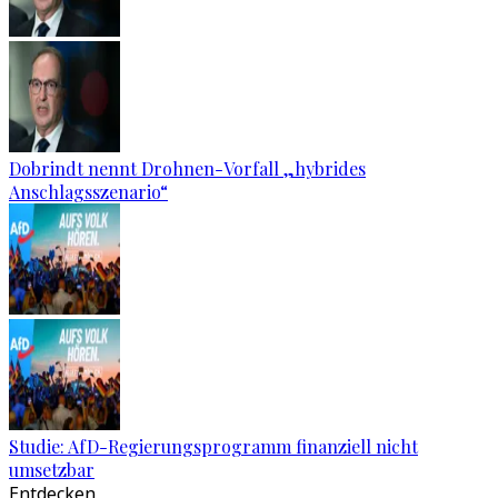
Dobrindt nennt Drohnen-Vorfall „hybrides
Anschlagsszenario“
Studie: AfD-Regierungsprogramm finanziell nicht
umsetzbar
Entdecken