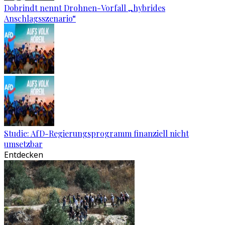
Dobrindt nennt Drohnen-Vorfall „hybrides
Anschlagsszenario“
Studie: AfD-Regierungsprogramm finanziell nicht
umsetzbar
Entdecken