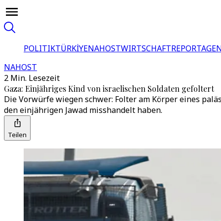
POLITIK
TÜRKİYE
NAHOST
WIRTSCHAFT
REPORTAGEN
NAHOST
2 Min. Lesezeit
Gaza: Einjähriges Kind von israelischen Soldaten gefoltert
Die Vorwürfe wiegen schwer: Folter am Körper eines palä
den einjährigen Jawad misshandelt haben.
Teilen