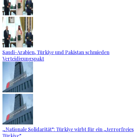
Saudi-Arabien, Türkiye und Pakistan schmieden
Verteidigungspakt
„Nationale Solidarität“: Türkiye wirbt für ein „terrorfreies
Türkiye“