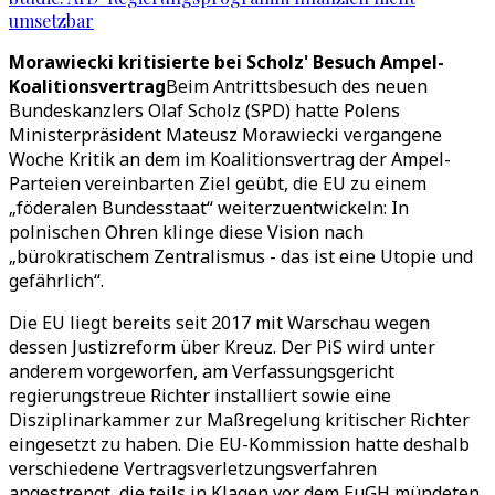
umsetzbar
Morawiecki kritisierte bei Scholz' Besuch Ampel-
Koalitionsvertrag
Beim Antrittsbesuch des neuen
Bundeskanzlers Olaf Scholz (SPD) hatte Polens
Ministerpräsident Mateusz Morawiecki vergangene
Woche Kritik an dem im Koalitionsvertrag der Ampel-
Parteien vereinbarten Ziel geübt, die EU zu einem
„föderalen Bundesstaat“ weiterzuentwickeln: In
polnischen Ohren klinge diese Vision nach
„bürokratischem Zentralismus - das ist eine Utopie und
gefährlich“.
Die EU liegt bereits seit 2017 mit Warschau wegen
dessen Justizreform über Kreuz. Der PiS wird unter
anderem vorgeworfen, am Verfassungsgericht
regierungstreue Richter installiert sowie eine
Disziplinarkammer zur Maßregelung kritischer Richter
eingesetzt zu haben. Die EU-Kommission hatte deshalb
verschiedene Vertragsverletzungsverfahren
angestrengt, die teils in Klagen vor dem EuGH mündeten.