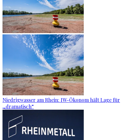
Niedrigwasser am Rhein: IW-Ökonom hält Lage für
„dramatisch“