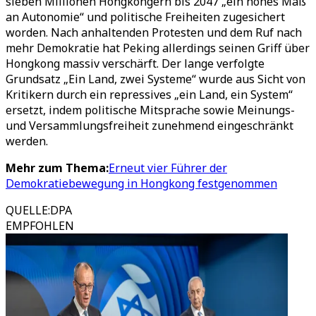
sieben Millionen Hongkongern bis 2047 „ein hohes Maß
an Autonomie“ und politische Freiheiten zugesichert
worden. Nach anhaltenden Protesten und dem Ruf nach
mehr Demokratie hat Peking allerdings seinen Griff über
Hongkong massiv verschärft. Der lange verfolgte
Grundsatz „Ein Land, zwei Systeme“ wurde aus Sicht von
Kritikern durch ein repressives „ein Land, ein System“
ersetzt, indem politische Mitsprache sowie Meinungs-
und Versammlungsfreiheit zunehmend eingeschränkt
werden.
Mehr zum Thema:
Erneut vier Führer der
Demokratiebewegung in Hongkong festgenommen
QUELLE
:
DPA
EMPFOHLEN