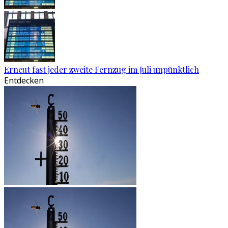
Erneut fast jeder zweite Fernzug im Juli unpünktlich
Entdecken