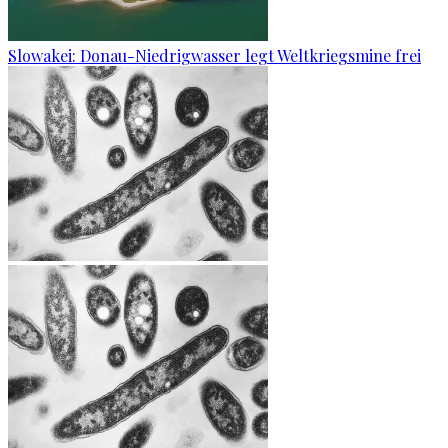
Slowakei: Donau-Niedrigwasser legt Weltkriegsmine frei