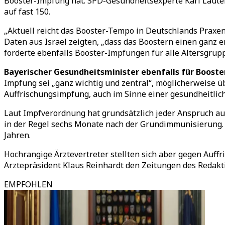
Booster-Impfung hat. SPD-Gesundheitsexperte Karl Lauter
auf fast 150.
„Aktuell reicht das Booster-Tempo in Deutschlands Praxen
Daten aus Israel zeigten, „dass das Boostern einen ganz 
forderte ebenfalls Booster-Impfungen für alle Altersgrupp
Bayerischer Gesundheitsminister ebenfalls für Boost
Impfung sei „ganz wichtig und zentral“, möglicherweise ü
Auffrischungsimpfung, auch im Sinne einer gesundheitlich
Laut Impfverordnung hat grundsätzlich jeder Anspruch a
in der Regel sechs Monate nach der Grundimmunisierung. 
Jahren.
Hochrangige Ärztevertreter stellten sich aber gegen Auffr
Ärztepräsident Klaus Reinhardt den Zeitungen des Redak
EMPFOHLEN