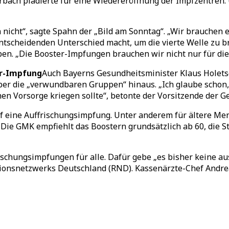
bach plädierte für eine Wiedereröffnung der Impfzentren.
 nicht“, sagte Spahn der „Bild am Sonntag“. „Wir brauchen 
entscheidenden Unterschied macht, um die vierte Welle zu 
en. „Die Booster-Impfungen brauchen wir nicht nur für die 
er-Impfung
Auch Bayerns Gesundheitsminister Klaus Holets
ber die „verwundbaren Gruppen“ hinaus. „Ich glaube schon,
en Vorsorge kriegen sollte“, betonte der Vorsitzende der 
uf eine Auffrischungsimpfung. Unter anderem für ältere 
Die GMK empfiehlt das Boostern grundsätzlich ab 60, die S
ischungsimpfungen für alle. Dafür gebe „es bisher keine au
tionsnetzwerks Deutschland (RND). Kassenärzte-Chef Andre