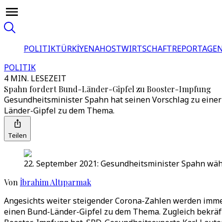
POLITIK
TÜRKİYE
NAHOST
WIRTSCHAFT
REPORTAGEN
POLITIK
4 MIN. LESEZEIT
Spahn fordert Bund-Länder-Gipfel zu Booster-Impfung
Gesundheitsminister Spahn hat seinen Vorschlag zu einer B
Länder-Gipfel zu dem Thema.
Teilen
22. September 2021: Gesundheitsminister Spahn wäh
Von
İbrahim Altıparmak
Angesichts weiter steigender Corona-Zahlen werden imme
einen Bund-Länder-Gipfel zu dem Thema. Zugleich bekräfti