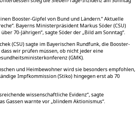
 Unterdessen stieg die Sieben-Tage-Inzidenz am Sonntag
einen Booster-Gipfel von Bund und Ländern.“ Aktuelle
breche“. Bayerns Ministerpräsident Markus Söder (CSU)
über 70-Jährigen“, sagte Söder der „Bild am Sonntag“.
chek (CSU) sagte im Bayerischen Rundfunk, die Booster-
 dass wir prüfen müssen, ob nicht jeder eine
Gesundheitsministerkonferenz (GMK).
Menschen und Heimbewohner wird sie besonders empfohlen,
tändige Impfkommission (Stiko) hingegen erst ab 70
sreichende wissenschaftliche Evidenz“, sagte
as Gassen warnte vor „blindem Aktionismus“.