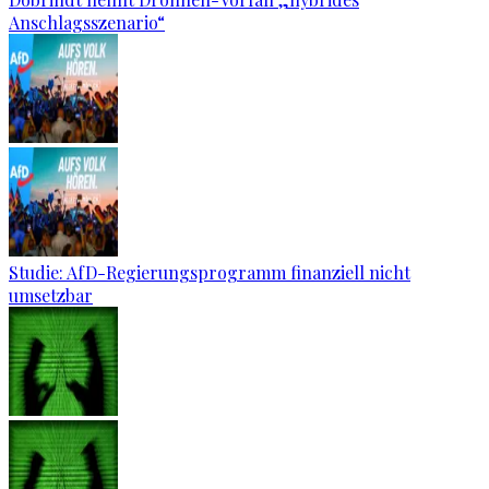
Anschlagsszenario“
Studie: AfD-Regierungsprogramm finanziell nicht
umsetzbar