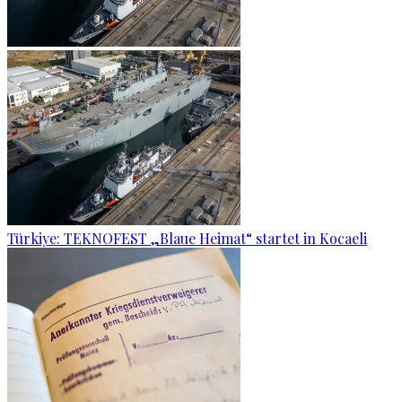
Türkiye: TEKNOFEST „Blaue Heimat“ startet in Kocaeli