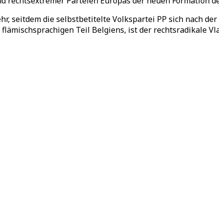
d rechtsextremer Parteien Europas der neuen Formation den
r, seitdem die selbstbetitelte Volkspartei PP sich nach der 
flämischsprachigen Teil Belgiens, ist der rechtsradikale V