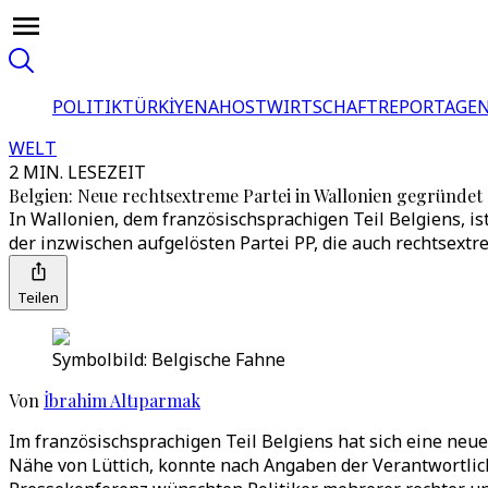
POLITIK
TÜRKİYE
NAHOST
WIRTSCHAFT
REPORTAGEN
WELT
2 MIN. LESEZEIT
Belgien: Neue rechtsextreme Partei in Wallonien gegründet
In Wallonien, dem französischsprachigen Teil Belgiens, is
der inzwischen aufgelösten Partei PP, die auch rechtsextr
Teilen
Symbolbild: Belgische Fahne
Von
İbrahim Altıparmak
Im französischsprachigen Teil Belgiens hat sich eine ne
Nähe von Lüttich, konnte nach Angaben der Verantwortlich