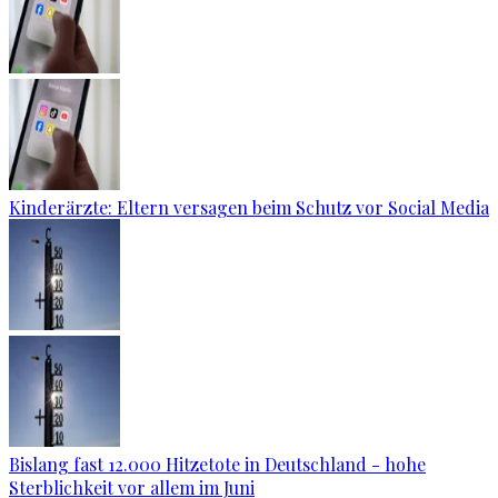
Kinderärzte: Eltern versagen beim Schutz vor Social Media
Bislang fast 12.000 Hitzetote in Deutschland - hohe
Sterblichkeit vor allem im Juni