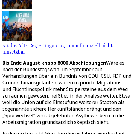
Studie: AfD-Regierungsprogramm finanziell nicht
umsetzbar
Bis Ende August knapp 8000 Abschiebungen
Wäre es
nach der Bundestagswahl im September auf
Verhandlungen über ein Bündnis von CDU, CSU, FDP und
Grünen hinausgelaufen, wären in puncto Migrations-
und Flüchtlingspolitik mehr Stolpersteine aus dem Weg
zu räumen gewesen, heißt es in der Analyse weiter. Etwa
weil die Union auf die Einstufung weiterer Staaten als
sogenannte sichere Herkunftsländer drängt und den
„Spurwechsel“ von abgelehnten Asylbewerbern in die
Arbeitsmigration grundsätzlich skeptisch sieht.
In den ersten acht Monaten dieses Jahres wurden laut